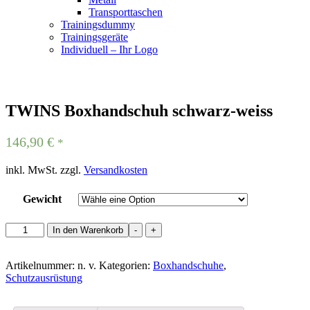
Transporttaschen
Trainingsdummy
Trainingsgeräte
Individuell – Ihr Logo
TWINS Boxhandschuh schwarz-weiss
146,90
€
*
inkl. MwSt.
zzgl.
Versandkosten
Gewicht
TWINS
In den Warenkorb
-
+
Boxhandschuh
schwarz-
weiss
Artikelnummer:
n. v.
Kategorien:
Boxhandschuhe
,
Menge
Schutzausrüstung