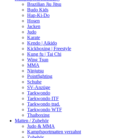
Brazilian Jiu Jitsu
Budo Kids
Hap-Ki-Do
Hosen
Jacken
Judo
Karate
Kendo | Aikido
Kickboxing | Freestyle
Kung fu | Tai Chi
Wing Tsun
MMA
Ninjutsu
Pointfighting
Schuhe
SV-Anzüge
Taekwondo
Taekwondo ITF
Taekwondo trad.
Taekwondo WTF
Thaiboxing
Matten / Zubehör
Judo & MMA
Kampfsportmatten verzahnt
Zubehör