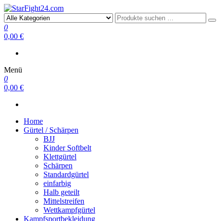
StarFight24.com
Kampfsportartikel
0
0,00 €
Menü
0
0,00 €
Home
Gürtel / Schärpen
BJJ
Kinder Softbelt
Klettgürtel
Schärpen
Standardgürtel
einfarbig
Halb geteilt
Mittelstreifen
Wettkampfgürtel
Kampfsportbekleidung