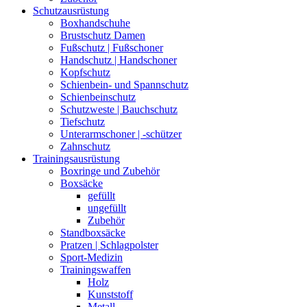
Schutzausrüstung
Boxhandschuhe
Brustschutz Damen
Fußschutz | Fußschoner
Handschutz | Handschoner
Kopfschutz
Schienbein- und Spannschutz
Schienbeinschutz
Schutzweste | Bauchschutz
Tiefschutz
Unterarmschoner | -schützer
Zahnschutz
Trainingsausrüstung
Boxringe und Zubehör
Boxsäcke
gefüllt
ungefüllt
Zubehör
Standboxsäcke
Pratzen | Schlagpolster
Sport-Medizin
Trainingswaffen
Holz
Kunststoff
Metall