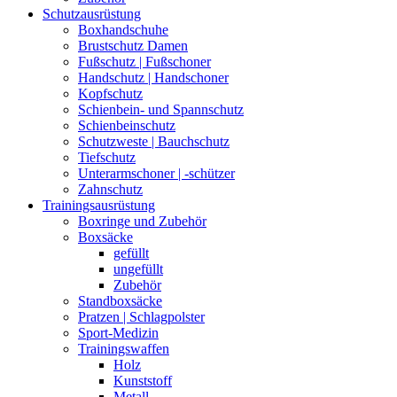
Schutzausrüstung
Boxhandschuhe
Brustschutz Damen
Fußschutz | Fußschoner
Handschutz | Handschoner
Kopfschutz
Schienbein- und Spannschutz
Schienbeinschutz
Schutzweste | Bauchschutz
Tiefschutz
Unterarmschoner | -schützer
Zahnschutz
Trainingsausrüstung
Boxringe und Zubehör
Boxsäcke
gefüllt
ungefüllt
Zubehör
Standboxsäcke
Pratzen | Schlagpolster
Sport-Medizin
Trainingswaffen
Holz
Kunststoff
Metall