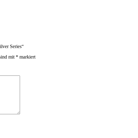
lver Series“
sind mit
*
markiert