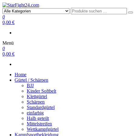
StarFight24.com
Kampfsportartikel
0
0,00 €
Menü
0
0,00 €
Home
Gürtel / Schärpen
BJJ
Kinder Softbelt
Klettgürtel
Schärpen
Standardgürtel
einfarbig
Halb geteilt
Mittelstreifen
Wettkampfgürtel
Kampfsportbekleidung