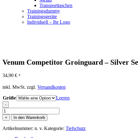
Transporttaschen
Trainingsdummy
Trainingsgeräte
Individuell – Ihr Logo
Venum Competitor Groinguard – Silver Se
34,90
€
*
inkl. MwSt.
zzgl.
Versandkosten
Größe
Leeren
-
Venum
Competitor
+
In den Warenkorb
Groinguard
-
Artikelnummer:
n. v.
Kategorie:
Tiefschutz
Silver
Series