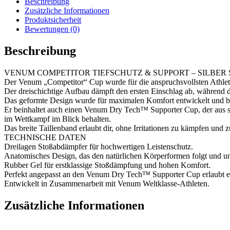
Beschreibung
Menge
Zusätzliche Informationen
Produktsicherheit
Bewertungen (0)
Beschreibung
VENUM COMPETITOR TIEFSCHUTZ & SUPPORT – SILBER 
Der Venum „Competitor“ Cup wurde für die anspruchsvollsten Athlete
Der dreischichtige Aufbau dämpft den ersten Einschlag ab, während 
Das geformte Design wurde für maximalen Komfort entwickelt und bie
Er beinhaltet auch einen Venum Dry Tech™ Supporter Cup, der aus se
im Wettkampf im Blick behalten.
Das breite Taillenband erlaubt dir, ohne Irritationen zu kämpfen und z
TECHNISCHE DATEN
Dreilagen Stoßabdämpfer für hochwertigen Leistenschutz.
Anatomisches Design, das den natürlichen Körperformen folgt und un
Rubber Gel für erstklassige Stoßdämpfung und hohen Komfort.
Perfekt angepasst an den Venum Dry Tech™ Supporter Cup erlaubt ei
Entwickelt in Zusammenarbeit mit Venum Weltklasse-Athleten.
Zusätzliche Informationen