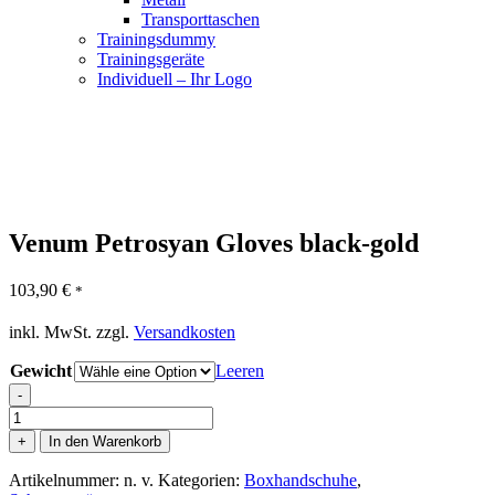
Transporttaschen
Trainingsdummy
Trainingsgeräte
Individuell – Ihr Logo
Venum Petrosyan Gloves black-gold
103,90
€
*
inkl. MwSt.
zzgl.
Versandkosten
Gewicht
Leeren
-
Venum
Petrosyan
+
In den Warenkorb
Gloves
black-
Artikelnummer:
n. v.
Kategorien:
Boxhandschuhe
,
gold