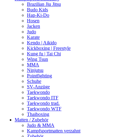
Brazilian Jiu Jitsu
Budo Kids
Hap-Ki-Do
Hosen
Jacken
Judo
Karate
Kendo | Aikido
Kickboxing | Freestyle
Kung fu | Tai Chi
Wing Tsun
MMA
Ninjutsu
Pointfighting
Schuhe
SV-Anzüge
Taekwondo
Taekwondo ITF
Taekwondo trad.
Taekwondo WTF
Thaiboxing
Matten / Zubehör
Judo & MMA
Kampfsportmatten verzahnt
Zubehör