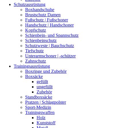
Schutzausrüstung
Boxhandschuhe
Brustschutz Damen
Fußschutz | Fußschoner
Handschutz | Handschoner
Kopfschutz
Schienbein- und Spannschutz
Schienbeinschutz
Schutzweste | Bauchschutz
Tiefschutz
Unterarmschoner | -schützer
Zahnschutz
Trainingsausrüstung
Boxringe und Zubehör
Boxsäcke
gefüllt
ungefüllt
Zubehör
Standboxsäcke
Pratzen | Schlagpolster
Sport-Medizin
Trainingswaffen
Holz
Kunststoff
Metall