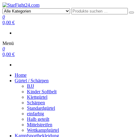
StarFight24.com
Kampfsportartikel
0
0,00 €
Menü
0
0,00 €
Home
Gürtel / Schärpen
BJJ
Kinder Softbelt
Klettgürtel
Schärpen
Standardgürtel
einfarbig
Halb geteilt
Mittelstreifen
Wettkampfgürtel
Kampfsportbekleidung