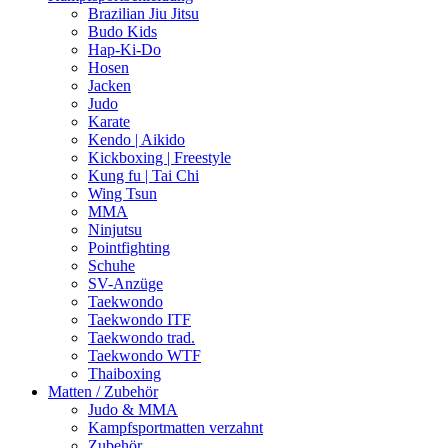
Brazilian Jiu Jitsu
Budo Kids
Hap-Ki-Do
Hosen
Jacken
Judo
Karate
Kendo | Aikido
Kickboxing | Freestyle
Kung fu | Tai Chi
Wing Tsun
MMA
Ninjutsu
Pointfighting
Schuhe
SV-Anzüge
Taekwondo
Taekwondo ITF
Taekwondo trad.
Taekwondo WTF
Thaiboxing
Matten / Zubehör
Judo & MMA
Kampfsportmatten verzahnt
Zubehör