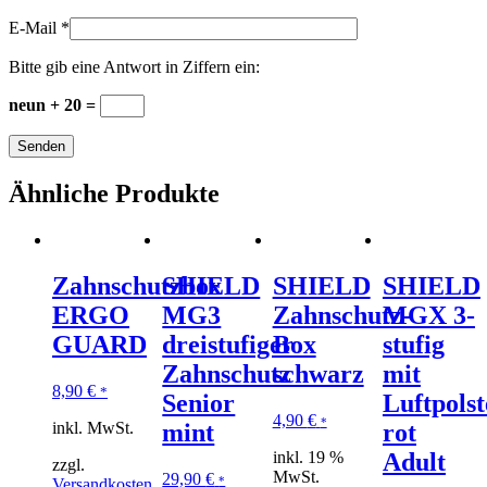
E-Mail
*
Bitte gib eine Antwort in Ziffern ein:
neun + 20 =
Ähnliche Produkte
Zahnschutzbox
SHIELD
SHIELD
SHIELD
ERGO
MG3
Zahnschutz-
MGX 3-
GUARD
dreistufiger
Box
stufig
Zahnschutz
schwarz
mit
8,90
€
*
Senior
Luftpolst
4,90
€
*
inkl. MwSt.
mint
rot
inkl. 19 %
Adult
zzgl.
MwSt.
29,90
€
*
Versandkosten