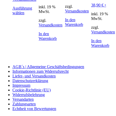
38,90
€
*
zzgl.
inkl. 19 %
Ausführung
Versandkosten
MwSt.
wählen
inkl. 19 %
MwSt.
In den
zzgl.
Warenkorb
Versandkosten
zzgl.
Versandkosten
In den
Warenkorb
In den
Warenkorb
AGB´s | Allgemeine Geschäftsbedingungen
Informationen zum Widerrufsrecht
Liefer- und Versandkosten
Datenschutzerklärung
Impressum
Cookie-Richtlinie (EU)
Widerrufsbelehrung
Versandarten
Zahlungsarten
Echtheit von Bewertungen