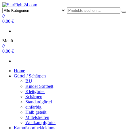
StarFight24.com
Kampfsportartikel
0
0,00 €
Menü
0
0,00 €
Home
Gürtel / Schärpen
BJJ
Kinder Softbelt
Klettgürtel
Schärpen
Standardgürtel
einfarbig
Halb geteilt
Mittelstreifen
Wettkampfgürtel
Kampfsportbekleidung