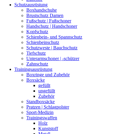
Schutzausrüstung
Boxhandschuhe
Brustschutz Damen
Fußschutz | Fußschoner
Handschutz | Handschoner
Kopfschutz
Schienbein- und Spannschutz
Schienbeinschutz
Schutzweste | Bauchschutz
Tiefschutz
Unterarmschoner | -schützer
Zahnschutz
Trainingsausrüstung
Boxringe und Zubehör
Boxsäcke
gefüllt
ungefüllt
Zubehör
Standboxsäcke
Pratzen | Schlagpolster
Sport-Medizin
Trainingswaffen
Holz
Kunststoff
Metall