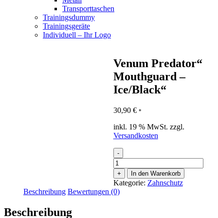
Transporttaschen
Trainingsdummy
Trainingsgeräte
Individuell – Ihr Logo
Venum Predator“
Mouthguard –
Ice/Black“
30,90
€
*
inkl. 19 % MwSt.
zzgl.
Versandkosten
-
Venum
Predator"
+
In den Warenkorb
Mouthguard
Kategorie:
Zahnschutz
-
Beschreibung
Bewertungen (0)
Ice/Black"
Menge
Beschreibung