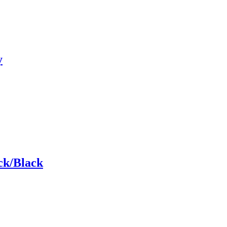
y
ck/Black