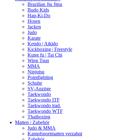
Brazilian Jiu Jitsu
Budo Kids
Hap-Ki-Do
Hosen
Jacken
Judo
Karate
Kendo | Aikido
Kickboxing | Freestyle
Kung fu | Tai Chi
Wing Tsun
MMA
Ninjutsu
Pointfighting
Schuhe
SV-Anzüge
Taekwondo
Taekwondo ITF
Taekwondo trad.
Taekwondo WTF
Thaiboxing
Matten / Zubehör
Judo & MMA
Kampfsportmatten verzahnt
Zubehör