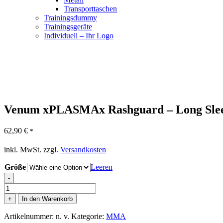
Transporttaschen
Trainingsdummy
Trainingsgeräte
Individuell – Ihr Logo
Venum xPLASMAx Rashguard – Long Slee
62,90
€
*
inkl. MwSt.
zzgl.
Versandkosten
Größe
Leeren
-
Venum
xPLASMAx
+
In den Warenkorb
Rashguard
-
Artikelnummer:
n. v.
Kategorie:
MMA
Long