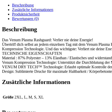
Sleeves
Beschreibung
-
Zusätzliche Informationen
schwarz
Produktsicherheit
Menge
Bewertungen (0)
Beschreibung
Das Venum Plasma Rashguard: Verlier nie deine Energie!
Übertriff dich selbst an jedem einzelnen Tag mit dem Venum Plasma R
Kompression Technologie. Und das wichtigste: Verliert nie deine Ene
TECHNISCHE EIGENSCHAFTEN
Material : 87% Polyester – 13% Elasthan / Elastisches und widerstan
Venum Kompression Technologie: Unterstützt die Durchblutung der Mu
VENUM DRY TECH™ Technologie: Erlaubt optimale Kontrolle der Kö
Design: Sublimierte Drucke für maximale Haltbarkeit / Körperbetont
Zusätzliche Informationen
Größe
2XL, L, M, S, XL