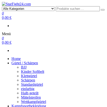
StarFight24.com
Kampfsportartikel
0
0,00 €
Menü
0
0,00 €
Home
Gürtel / Schärpen
BJJ
Kinder Softbelt
Klettgürtel
Schärpen
Standardgürtel
einfarbig
Halb geteilt
Mittelstreifen
Wettkampfgürtel
Kampfsportbekleidung