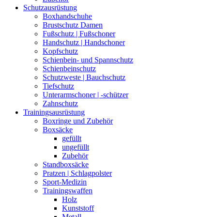
Schutzausrüstung
Boxhandschuhe
Brustschutz Damen
Fußschutz | Fußschoner
Handschutz | Handschoner
Kopfschutz
Schienbein- und Spannschutz
Schienbeinschutz
Schutzweste | Bauchschutz
Tiefschutz
Unterarmschoner | -schützer
Zahnschutz
Trainingsausrüstung
Boxringe und Zubehör
Boxsäcke
gefüllt
ungefüllt
Zubehör
Standboxsäcke
Pratzen | Schlagpolster
Sport-Medizin
Trainingswaffen
Holz
Kunststoff
Metall