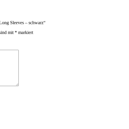
Long Sleeves – schwarz“
sind mit
*
markiert