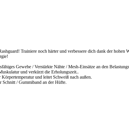
ashguard! Trainiere noch härter und verbessere dich dank der hohen W
rgie!
dsfähiges Gewebe / Verstärkte Nähte / Mesh-Einsätze an den Belastung
skulatur und verkürzt die Erholungszeit..
rpertemperatur und leitet Schweiß nach außen.
er Schnitt / Gummiband an der Hüfte.