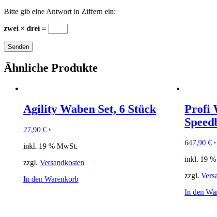
Bitte gib eine Antwort in Ziffern ein:
zwei × drei =
Ähnliche Produkte
Agility Waben Set, 6 Stück
Profi
Speedb
27,90
€
*
647,90
€
*
inkl. 19 % MwSt.
inkl. 19 
zzgl.
Versandkosten
zzgl.
Vers
In den Warenkorb
In den Wa