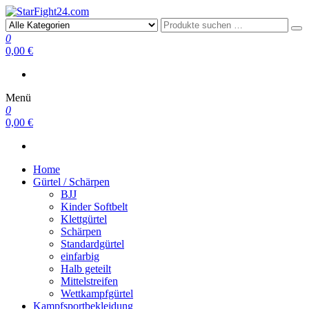
StarFight24.com
Kampfsportartikel
0
0,00 €
Menü
0
0,00 €
Home
Gürtel / Schärpen
BJJ
Kinder Softbelt
Klettgürtel
Schärpen
Standardgürtel
einfarbig
Halb geteilt
Mittelstreifen
Wettkampfgürtel
Kampfsportbekleidung