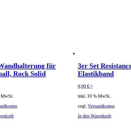
 Wandhalterung für
3er Set Resistanc
all, Rock Solid
Elastikband
9,90
€
*
% MwSt.
inkl. 19 % MwSt.
andkosten
zzgl.
Versandkosten
renkorb
In den Warenkorb