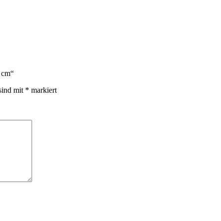
5 cm“
sind mit
*
markiert