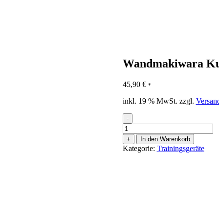
Wandmakiwara Kun
45,90
€
*
inkl. 19 % MwSt.
zzgl.
Versan
-
Wandmakiwara
Kunsteder
+
In den Warenkorb
28
Kategorie:
Trainingsgeräte
x
15
cm
Menge