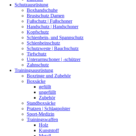
Schutzausrüstung
Boxhandschuhe
Brustschutz Damen
Fußschutz | Fußschoner
Handschutz | Handschoner
Kopfschutz
Schienbein- und Spannschutz
Schienbeinschutz
Schutzweste | Bauchschutz
Tiefschutz
Unterarmschoner | -schützer
Zahnschutz
Trainingsausrüstung
Boxringe und Zubehör
Boxsäcke
gefüllt
ungefüllt
Zubehör
Standboxsäcke
Pratzen | Schlagpolster
Sport-Medizin
Trainingswaffen
Holz
Kunststoff
Metall