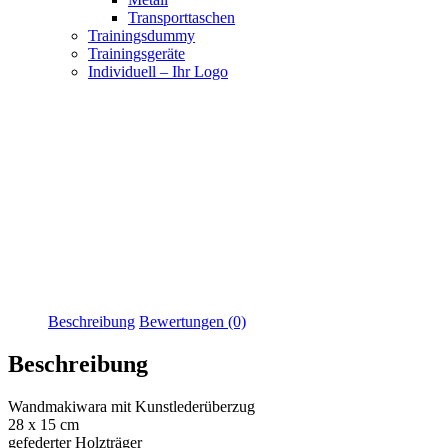
Transporttaschen
Trainingsdummy
Trainingsgeräte
Individuell – Ihr Logo
Beschreibung
Bewertungen (0)
Beschreibung
Wandmakiwara mit Kunstlederüberzug
28 x 15 cm
gefederter Holzträger