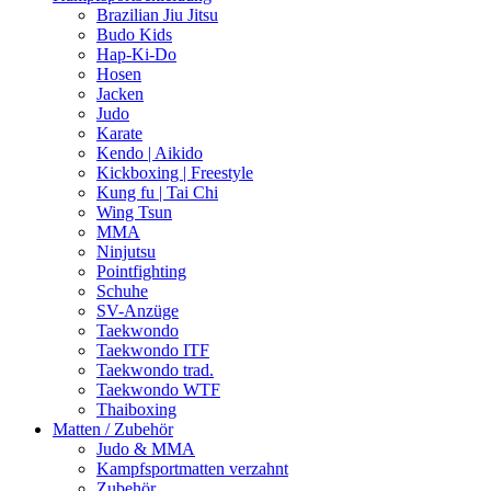
Brazilian Jiu Jitsu
Budo Kids
Hap-Ki-Do
Hosen
Jacken
Judo
Karate
Kendo | Aikido
Kickboxing | Freestyle
Kung fu | Tai Chi
Wing Tsun
MMA
Ninjutsu
Pointfighting
Schuhe
SV-Anzüge
Taekwondo
Taekwondo ITF
Taekwondo trad.
Taekwondo WTF
Thaiboxing
Matten / Zubehör
Judo & MMA
Kampfsportmatten verzahnt
Zubehör