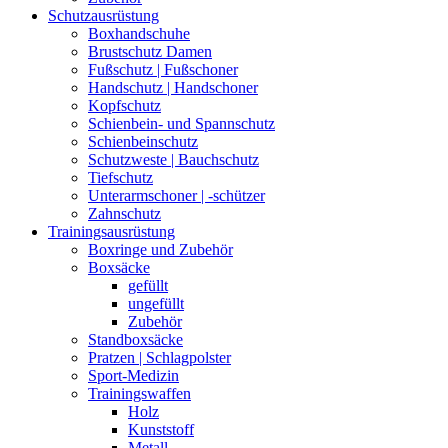
Schutzausrüstung
Boxhandschuhe
Brustschutz Damen
Fußschutz | Fußschoner
Handschutz | Handschoner
Kopfschutz
Schienbein- und Spannschutz
Schienbeinschutz
Schutzweste | Bauchschutz
Tiefschutz
Unterarmschoner | -schützer
Zahnschutz
Trainingsausrüstung
Boxringe und Zubehör
Boxsäcke
gefüllt
ungefüllt
Zubehör
Standboxsäcke
Pratzen | Schlagpolster
Sport-Medizin
Trainingswaffen
Holz
Kunststoff
Metall