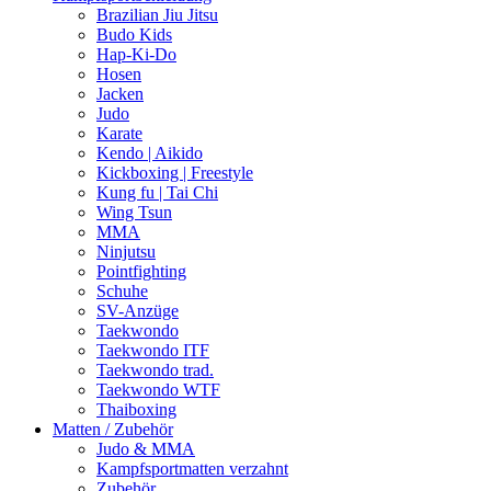
Brazilian Jiu Jitsu
Budo Kids
Hap-Ki-Do
Hosen
Jacken
Judo
Karate
Kendo | Aikido
Kickboxing | Freestyle
Kung fu | Tai Chi
Wing Tsun
MMA
Ninjutsu
Pointfighting
Schuhe
SV-Anzüge
Taekwondo
Taekwondo ITF
Taekwondo trad.
Taekwondo WTF
Thaiboxing
Matten / Zubehör
Judo & MMA
Kampfsportmatten verzahnt
Zubehör