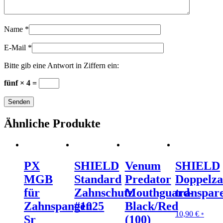
Name
*
E-Mail
*
Bitte gib eine Antwort in Ziffern ein:
fünf × 4 =
Ähnliche Produkte
PX
SHIELD
Venum
SHIELD
MGB
Standard
Predator
Doppelza
für
Zahnschutz
Mouthguard-
transpar
Zahnspangen
#1025
Black/Red
10,90
€
*
Sr
(100)