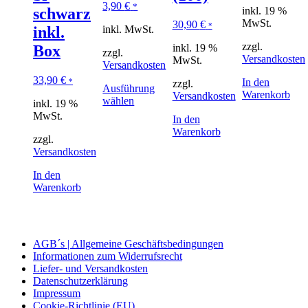
3,90
€
*
inkl. 19 %
schwarz
MwSt.
30,90
€
*
inkl. MwSt.
inkl.
zzgl.
inkl. 19 %
Box
zzgl.
Versandkosten
MwSt.
Versandkosten
33,90
€
In den
*
zzgl.
Ausführung
Warenkorb
Versandkosten
wählen
inkl. 19 %
MwSt.
In den
Warenkorb
zzgl.
Versandkosten
In den
Warenkorb
AGB´s | Allgemeine Geschäftsbedingungen
Informationen zum Widerrufsrecht
Liefer- und Versandkosten
Datenschutzerklärung
Impressum
Cookie-Richtlinie (EU)