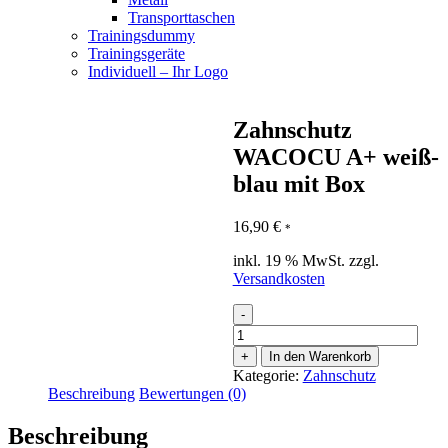
Transporttaschen
Trainingsdummy
Trainingsgeräte
Individuell – Ihr Logo
Zahnschutz
WACOCU A+ weiß-
blau mit Box
16,90
€
*
inkl. 19 % MwSt.
zzgl.
Versandkosten
-
Zahnschutz
WACOCU
+
In den Warenkorb
A+
Kategorie:
Zahnschutz
weiß-
Beschreibung
Bewertungen (0)
blau
mit
Beschreibung
Box