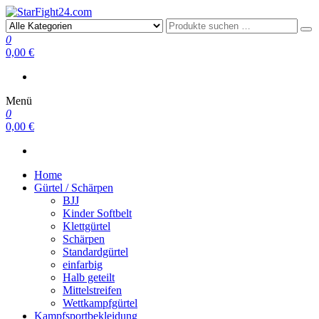
StarFight24.com
Kampfsportartikel
0
0,00 €
Menü
0
0,00 €
Home
Gürtel / Schärpen
BJJ
Kinder Softbelt
Klettgürtel
Schärpen
Standardgürtel
einfarbig
Halb geteilt
Mittelstreifen
Wettkampfgürtel
Kampfsportbekleidung