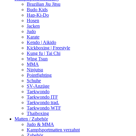
Brazilian Jiu Jitsu
Budo Kids
Hap-Ki-Do
Hosen
Jacken
Judo
Karate
Kendo | Aikido
Kickboxing | Freestyle
Kung fu | Tai Chi
Wing Tsun
MMA
Ninjutsu
Pointfighting
Schuhe
SV-Anzüge
Taekwondo
Taekwondo ITF
Taekwondo trad.
Taekwondo WTF
Thaiboxing
Matten / Zubehör
Judo & MMA
Kampfsportmatten verzahnt
Zubehör