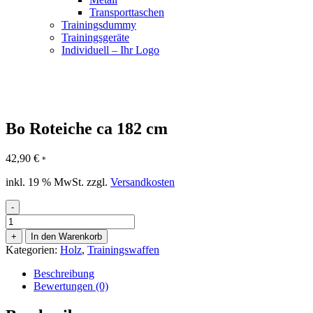
Transporttaschen
Trainingsdummy
Trainingsgeräte
Individuell – Ihr Logo
Bo Roteiche ca 182 cm
42,90
€
*
inkl. 19 % MwSt.
zzgl.
Versandkosten
-
Bo
Roteiche
+
In den Warenkorb
ca
Kategorien:
Holz
,
Trainingswaffen
182
cm
Beschreibung
Menge
Bewertungen (0)