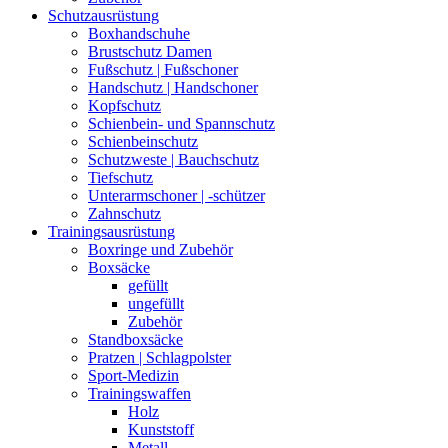
Schutzausrüstung
Boxhandschuhe
Brustschutz Damen
Fußschutz | Fußschoner
Handschutz | Handschoner
Kopfschutz
Schienbein- und Spannschutz
Schienbeinschutz
Schutzweste | Bauchschutz
Tiefschutz
Unterarmschoner | -schützer
Zahnschutz
Trainingsausrüstung
Boxringe und Zubehör
Boxsäcke
gefüllt
ungefüllt
Zubehör
Standboxsäcke
Pratzen | Schlagpolster
Sport-Medizin
Trainingswaffen
Holz
Kunststoff
Metall