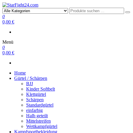
StarFight24.com
Kampfsportartikel
0
0,00 €
Menü
0
0,00 €
Home
Gürtel / Schärpen
BJJ
Kinder Softbelt
Klettgürtel
Schärpen
Standardgürtel
einfarbig
Halb geteilt
Mittelstreifen
Wettkampfgürtel
Kampfsportbekleidung