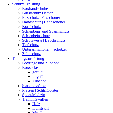
Schutzausrüstung
Boxhandschuhe
Brustschutz Damen
Fußschutz | Fußschoner
Handschutz | Handschoner
Kopfschutz
Schienbein- und Spannschutz
Schienbeinschutz
Schutzweste | Bauchschutz
Tiefschutz
Unterarmschoner | -schützer
Zahnschutz
Trainingsausrüstung
Boxringe und Zubehör
Boxsäcke
gefüllt
ungefüllt
Zubehör
Standboxsäcke
Pratzen | Schlagpolster
Sport-Medizin
Trainingswaffen
Holz
Kunststoff
Metall