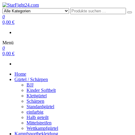
StarFight24.com
Kampfsportartikel
0
0,00 €
Menü
0
0,00 €
Home
Gürtel / Schärpen
BJJ
Kinder Softbelt
Klettgürtel
Schärpen
Standardgürtel
einfarbig
Halb geteilt
Mittelstreifen
Wettkampfgürtel
Kampfsportbekleidung