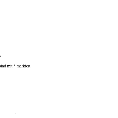
“
sind mit
*
markiert