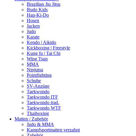
Brazilian Jiu Jitsu
Budo Kids
Hap-Ki-Do
Hosen
Jacken
Judo
Karate
Kendo | Aikido
Kickboxing | Freestyle
Kung fu | Tai Chi
Wing Tsun
MMA
Ninjutsu
Pointfighting
Schuhe
SV-Anzüge
Taekwondo
Taekwondo ITF
Taekwondo trad.
Taekwondo WTF
Thaiboxing
Matten / Zubehör
Judo & MMA
Kampfsportmatten verzahnt
Zubehör