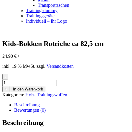
Transporttaschen
Trainingsdummy
Trainingsgeräte
Individuell – Ihr Logo
Kids-Bokken Roteiche ca 82,5 cm
24,90
€
*
inkl. 19 % MwSt.
zzgl.
Versandkosten
-
Kids-
Bokken
+
In den Warenkorb
Roteiche
Kategorien:
Holz
,
Trainingswaffen
ca
82,5
Beschreibung
cm
Bewertungen (0)
Menge
Beschreibung