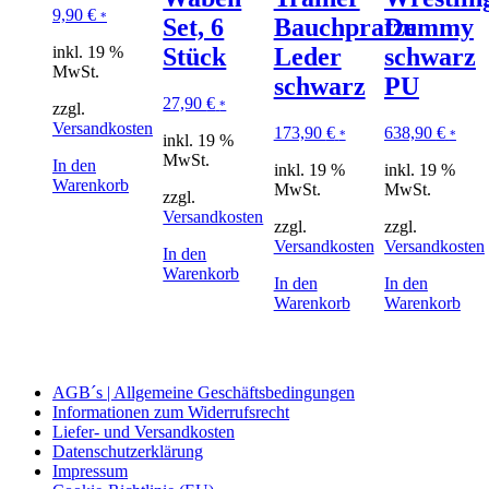
9,90
€
*
Set, 6
Bauchpratze
Dummy
inkl. 19 %
Stück
Leder
schwarz
MwSt.
schwarz
PU
27,90
€
*
zzgl.
Versandkosten
173,90
€
638,90
€
*
*
inkl. 19 %
MwSt.
In den
inkl. 19 %
inkl. 19 %
Warenkorb
MwSt.
MwSt.
zzgl.
Versandkosten
zzgl.
zzgl.
Versandkosten
Versandkosten
In den
Warenkorb
In den
In den
Warenkorb
Warenkorb
AGB´s | Allgemeine Geschäftsbedingungen
Informationen zum Widerrufsrecht
Liefer- und Versandkosten
Datenschutzerklärung
Impressum