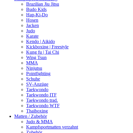
Brazilian Jiu Jitsu
Budo Kids
Hap-Ki-Do
Hosen
Jacken
Judo
Karate
Kendo | Aikido
Kickboxing | Freestyle
Kung fu | Tai Chi
Wing Tsun
MMA
Ninjutsu
Pointfighting
Schuhe
SV-Anzüge
Taekwondo
Taekwondo ITF
Taekwondo trad.
Taekwondo WTF
Thaiboxing
Matten / Zubehör
Judo & MMA
Kampfsportmatten verzahnt
Zubehör