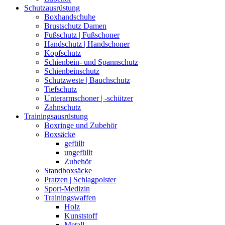
Schutzausrüstung
Boxhandschuhe
Brustschutz Damen
Fußschutz | Fußschoner
Handschutz | Handschoner
Kopfschutz
Schienbein- und Spannschutz
Schienbeinschutz
Schutzweste | Bauchschutz
Tiefschutz
Unterarmschoner | -schützer
Zahnschutz
Trainingsausrüstung
Boxringe und Zubehör
Boxsäcke
gefüllt
ungefüllt
Zubehör
Standboxsäcke
Pratzen | Schlagpolster
Sport-Medizin
Trainingswaffen
Holz
Kunststoff
Metall