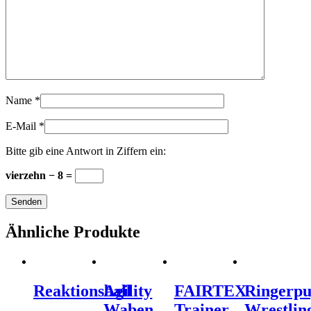
Name
*
E-Mail
*
Bitte gib eine Antwort in Ziffern ein:
vierzehn − 8 =
Ähnliche Produkte
Reaktionsball
Agility
FAIRTEX
Ringerpu
Waben
Trainer
Wrestlin