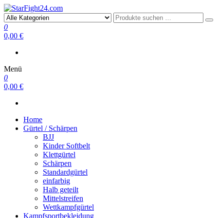
StarFight24.com
Kampfsportartikel
0
0,00 €
Menü
0
0,00 €
Home
Gürtel / Schärpen
BJJ
Kinder Softbelt
Klettgürtel
Schärpen
Standardgürtel
einfarbig
Halb geteilt
Mittelstreifen
Wettkampfgürtel
Kampfsportbekleidung