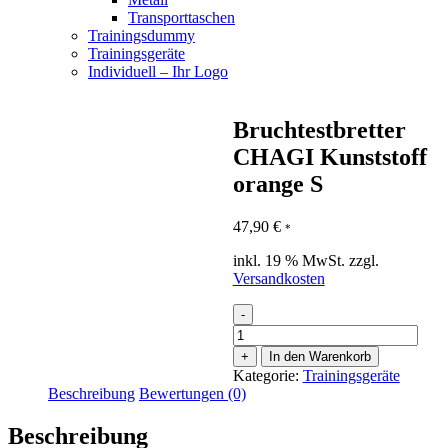
Transporttaschen
Trainingsdummy
Trainingsgeräte
Individuell – Ihr Logo
Bruchtestbretter
CHAGI Kunststoff
orange S
47,90
€
*
inkl. 19 % MwSt.
zzgl.
Versandkosten
-
Bruchtestbretter
CHAGI
+
In den Warenkorb
Kunststoff
Kategorie:
Trainingsgeräte
orange
Beschreibung
Bewertungen (0)
S
Menge
Beschreibung