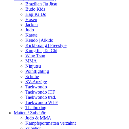
Brazilian Jiu Jitsu
Budo Kids
Hap-Ki-Do
Hosen
Jacken
Judo
Karate
Kendo | Aikido
Kickboxing | Freestyle
Kung fu | Tai Chi
Wing Tsun
MMA
Ninjutsu
Pointfighting
Schuhe
SV-Anzüge
Taekwondo
Taekwondo ITF
Taekwondo trad.
Taekwondo WTF
Thaiboxing
Matten / Zubehör
Judo & MMA
Kampfsportmatten verzahnt
Zubehör