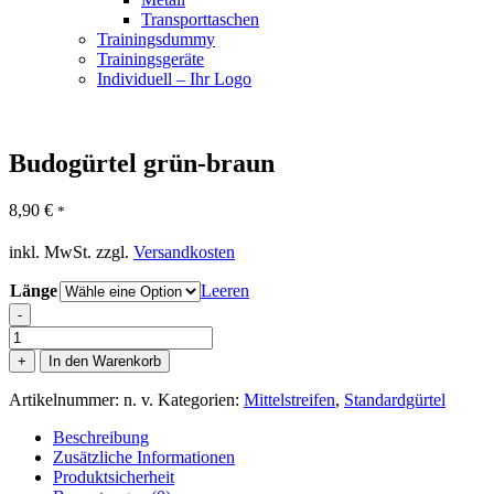
Transporttaschen
Trainingsdummy
Trainingsgeräte
Individuell – Ihr Logo
Budogürtel grün-braun
8,90
€
*
inkl. MwSt.
zzgl.
Versandkosten
Länge
Leeren
-
Budogürtel
grün-
+
In den Warenkorb
braun
Menge
Artikelnummer:
n. v.
Kategorien:
Mittelstreifen
,
Standardgürtel
Beschreibung
Zusätzliche Informationen
Produktsicherheit