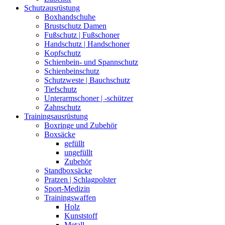
Schutzausrüstung
Boxhandschuhe
Brustschutz Damen
Fußschutz | Fußschoner
Handschutz | Handschoner
Kopfschutz
Schienbein- und Spannschutz
Schienbeinschutz
Schutzweste | Bauchschutz
Tiefschutz
Unterarmschoner | -schützer
Zahnschutz
Trainingsausrüstung
Boxringe und Zubehör
Boxsäcke
gefüllt
ungefüllt
Zubehör
Standboxsäcke
Pratzen | Schlagpolster
Sport-Medizin
Trainingswaffen
Holz
Kunststoff
Metall