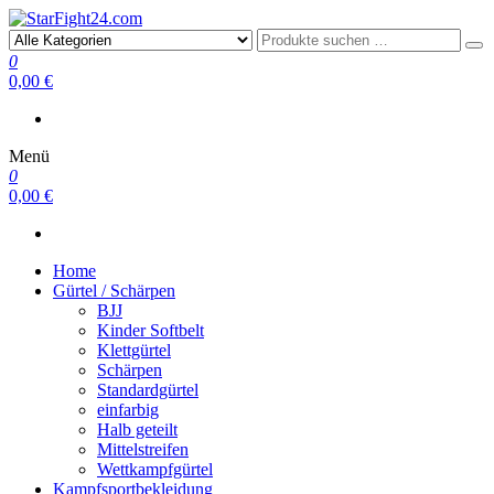
StarFight24.com
Kampfsportartikel
0
0,00 €
Menü
0
0,00 €
Home
Gürtel / Schärpen
BJJ
Kinder Softbelt
Klettgürtel
Schärpen
Standardgürtel
einfarbig
Halb geteilt
Mittelstreifen
Wettkampfgürtel
Kampfsportbekleidung