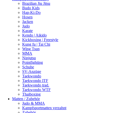
Brazilian Jiu Jitsu
Budo Kids
Hap-Ki-Do
Hosen
Jacken
Judo
Karate
Kendo | Aikido
Kickboxing | Freestyle
Kung fu | Tai Chi
Wing Tsun
MMA
Ninjutsu
Pointfighting
Schuhe
SV-Anzüge
Taekwondo
Taekwondo ITF
Taekwondo trad.
Taekwondo WTF
Thaiboxing
Matten / Zubehör
Judo & MMA
Kampfsportmatten verzahnt
Zubehör