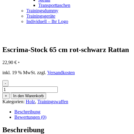
Transporttaschen
Trainingsdummy
Trainingsgeräte
Individuell – Ihr Logo
Escrima-Stock 65 cm rot-schwarz Rattan
22,90
€
*
inkl. 19 % MwSt.
zzgl.
Versandkosten
-
Escrima-
Stock
+
In den Warenkorb
65
Kategorien:
Holz
,
Trainingswaffen
cm
rot-
Beschreibung
schwarz
Bewertungen (0)
Rattan
Menge
Beschreibung