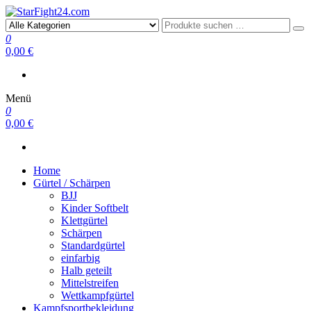
StarFight24.com
Kampfsportartikel
0
0,00 €
Menü
0
0,00 €
Home
Gürtel / Schärpen
BJJ
Kinder Softbelt
Klettgürtel
Schärpen
Standardgürtel
einfarbig
Halb geteilt
Mittelstreifen
Wettkampfgürtel
Kampfsportbekleidung