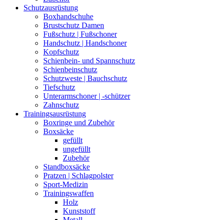
Schutzausrüstung
Boxhandschuhe
Brustschutz Damen
Fußschutz | Fußschoner
Handschutz | Handschoner
Kopfschutz
Schienbein- und Spannschutz
Schienbeinschutz
Schutzweste | Bauchschutz
Tiefschutz
Unterarmschoner | -schützer
Zahnschutz
Trainingsausrüstung
Boxringe und Zubehör
Boxsäcke
gefüllt
ungefüllt
Zubehör
Standboxsäcke
Pratzen | Schlagpolster
Sport-Medizin
Trainingswaffen
Holz
Kunststoff
Metall