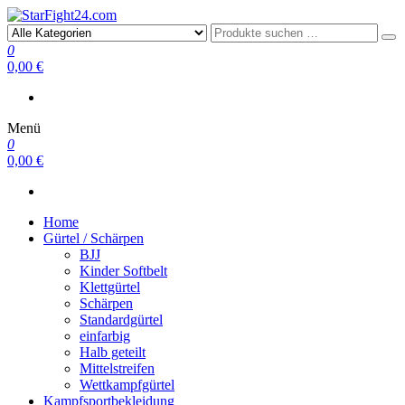
StarFight24.com
Kampfsportartikel
0
0,00 €
Menü
0
0,00 €
Home
Gürtel / Schärpen
BJJ
Kinder Softbelt
Klettgürtel
Schärpen
Standardgürtel
einfarbig
Halb geteilt
Mittelstreifen
Wettkampfgürtel
Kampfsportbekleidung