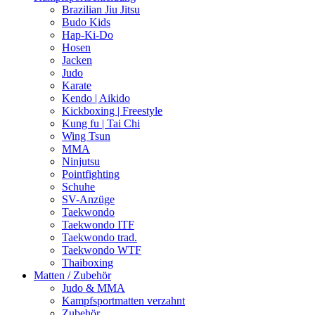
Brazilian Jiu Jitsu
Budo Kids
Hap-Ki-Do
Hosen
Jacken
Judo
Karate
Kendo | Aikido
Kickboxing | Freestyle
Kung fu | Tai Chi
Wing Tsun
MMA
Ninjutsu
Pointfighting
Schuhe
SV-Anzüge
Taekwondo
Taekwondo ITF
Taekwondo trad.
Taekwondo WTF
Thaiboxing
Matten / Zubehör
Judo & MMA
Kampfsportmatten verzahnt
Zubehör