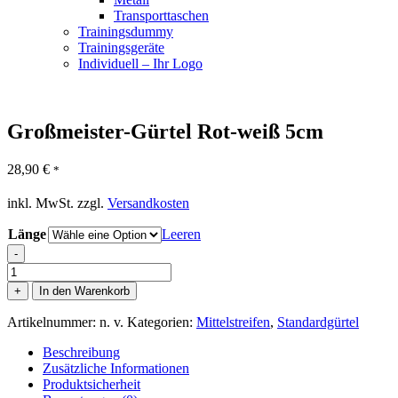
Transporttaschen
Trainingsdummy
Trainingsgeräte
Individuell – Ihr Logo
Großmeister-Gürtel Rot-weiß 5cm
28,90
€
*
inkl. MwSt.
zzgl.
Versandkosten
Länge
Leeren
-
Großmeister-
Gürtel
+
In den Warenkorb
Rot-
weiß
Artikelnummer:
n. v.
Kategorien:
Mittelstreifen
,
Standardgürtel
5cm
Menge
Beschreibung
Zusätzliche Informationen
Produktsicherheit