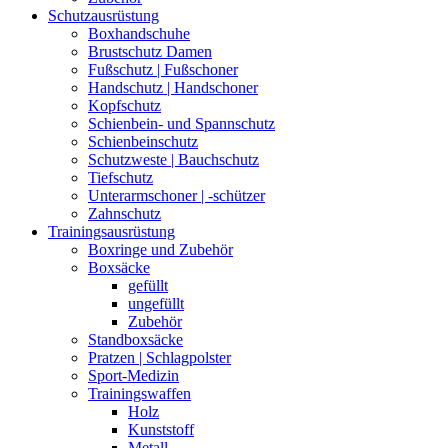
Schutzausrüstung
Boxhandschuhe
Brustschutz Damen
Fußschutz | Fußschoner
Handschutz | Handschoner
Kopfschutz
Schienbein- und Spannschutz
Schienbeinschutz
Schutzweste | Bauchschutz
Tiefschutz
Unterarmschoner | -schützer
Zahnschutz
Trainingsausrüstung
Boxringe und Zubehör
Boxsäcke
gefüllt
ungefüllt
Zubehör
Standboxsäcke
Pratzen | Schlagpolster
Sport-Medizin
Trainingswaffen
Holz
Kunststoff
Metall