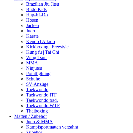
Brazilian Jiu Jitsu
Budo Kids
Hap-Ki-Do
Hosen
Jacken
Judo
Karate
Kendo | Aikido
Kickboxing | Freestyle
Kung fu | Tai Chi
Wing Tsun
MMA
Ninjutsu
Pointfighting
Schuhe
SV-Anzüge
Taekwondo
Taekwondo ITF
Taekwondo trad.
Taekwondo WTF
Thaiboxing
Matten / Zubehör
Judo & MMA
Kampfsportmatten verzahnt
Zubehör