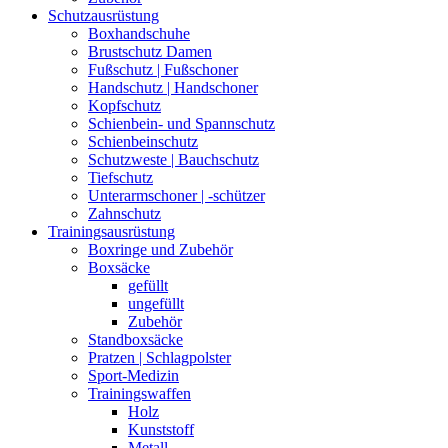
Schutzausrüstung
Boxhandschuhe
Brustschutz Damen
Fußschutz | Fußschoner
Handschutz | Handschoner
Kopfschutz
Schienbein- und Spannschutz
Schienbeinschutz
Schutzweste | Bauchschutz
Tiefschutz
Unterarmschoner | -schützer
Zahnschutz
Trainingsausrüstung
Boxringe und Zubehör
Boxsäcke
gefüllt
ungefüllt
Zubehör
Standboxsäcke
Pratzen | Schlagpolster
Sport-Medizin
Trainingswaffen
Holz
Kunststoff
Metall