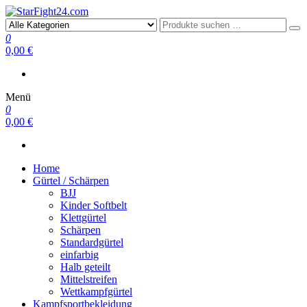
StarFight24.com
Kampfsportartikel
0
0,00 €
Menü
0
0,00 €
Home
Gürtel / Schärpen
BJJ
Kinder Softbelt
Klettgürtel
Schärpen
Standardgürtel
einfarbig
Halb geteilt
Mittelstreifen
Wettkampfgürtel
Kampfsportbekleidung