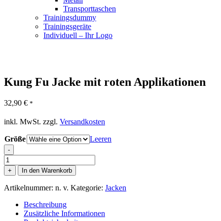
Transporttaschen
Trainingsdummy
Trainingsgeräte
Individuell – Ihr Logo
Kung Fu Jacke mit roten Applikationen
32,90
€
*
inkl. MwSt.
zzgl.
Versandkosten
Größe
Leeren
-
Kung
Fu
+
In den Warenkorb
Jacke
mit
Artikelnummer:
n. v.
Kategorie:
Jacken
roten
Applikationen
Beschreibung
Menge
Zusätzliche Informationen