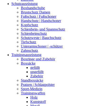
Schutzausrüstung
Boxhandschuhe
Brustschutz Damen
Fußschutz | Fußschoner
Handschutz | Handschoner
Kopfschutz
Schienbein- und Spannschutz
Schienbeinschutz
Schutzweste | Bauchschutz
Tiefschutz
Unterarmschoner | -schützer
Zahnschutz
Trainingsausrüstung
Boxringe und Zubehör
Boxsäcke
gefüllt
ungefüllt
Zubehör
Standboxsäcke
Pratzen | Schlagpolster
Sport-Medizin
Trainingswaffen
Holz
Kunststoff
Metall