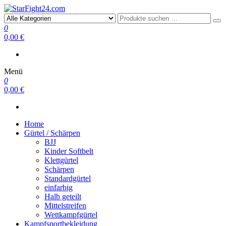
StarFight24.com
Kampfsportartikel
0
0,00 €
Menü
0
0,00 €
Home
Gürtel / Schärpen
BJJ
Kinder Softbelt
Klettgürtel
Schärpen
Standardgürtel
einfarbig
Halb geteilt
Mittelstreifen
Wettkampfgürtel
Kampfsportbekleidung