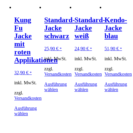
Kung
Standard-
Standard-
Kendo-
Fu
Jacke
Jacke
Jacke
Jacke
schwarz
weiß
blau
mit
25,90
€
24,90
€
51,90
€
*
*
*
roten
inkl. MwSt.
inkl. MwSt.
inkl. MwSt.
Applikationen
zzgl.
zzgl.
zzgl.
32,90
€
*
Versandkosten
Versandkosten
Versandkosten
inkl. MwSt.
Ausführung
Ausführung
Ausführung
wählen
wählen
wählen
zzgl.
Versandkosten
Ausführung
wählen