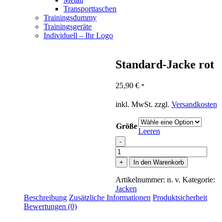
Transporttaschen
Trainingsdummy
Trainingsgeräte
Individuell – Ihr Logo
Standard-Jacke rot
25,90
€
*
inkl. MwSt.
zzgl.
Versandkosten
Größe
Leeren
-
Standard-
Jacke
+
In den Warenkorb
rot
Menge
Artikelnummer:
n. v.
Kategorie:
Jacken
Beschreibung
Zusätzliche Informationen
Produktsicherheit
Bewertungen (0)