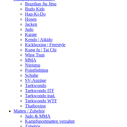
Brazilian Jiu Jitsu
Budo Kids
Hap-Ki-Do
Hosen
Jacken
Judo
Karate
Kendo | Aikido
Kickboxing | Freestyle
Kung fu | Tai Chi
Wing Tsun
MMA
Ninjutsu
Pointfighting
Schuhe
SV-Anzüge
Taekwondo
Taekwondo ITF
Taekwondo trad.
Taekwondo WTF
Thaiboxing
Matten / Zubehör
Judo & MMA
Kampfsportmatten verzahnt
Zubehör