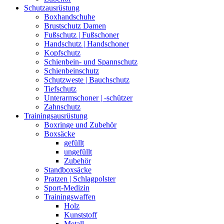
Schutzausrüstung
Boxhandschuhe
Brustschutz Damen
Fußschutz | Fußschoner
Handschutz | Handschoner
Kopfschutz
Schienbein- und Spannschutz
Schienbeinschutz
Schutzweste | Bauchschutz
Tiefschutz
Unterarmschoner | -schützer
Zahnschutz
Trainingsausrüstung
Boxringe und Zubehör
Boxsäcke
gefüllt
ungefüllt
Zubehör
Standboxsäcke
Pratzen | Schlagpolster
Sport-Medizin
Trainingswaffen
Holz
Kunststoff
Metall