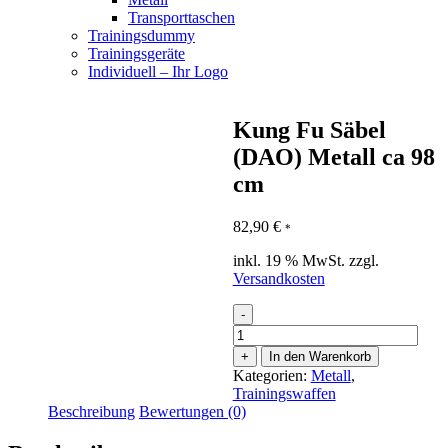
Transporttaschen
Trainingsdummy
Trainingsgeräte
Individuell – Ihr Logo
Kung Fu Säbel
(DAO) Metall ca 98
cm
82,90
€
*
inkl. 19 % MwSt.
zzgl.
Versandkosten
-
Kung
Fu
+
In den Warenkorb
Säbel
Kategorien:
Metall
,
(DAO)
Trainingswaffen
Metall
Beschreibung
Bewertungen (0)
ca
98