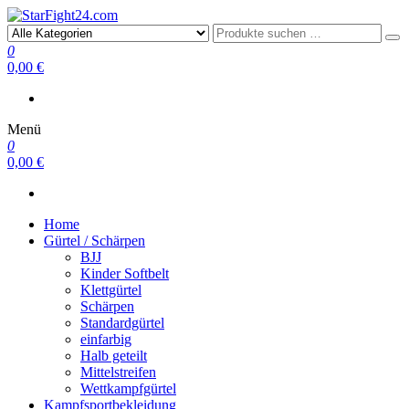
StarFight24.com
Kampfsportartikel
0
0,00 €
Menü
0
0,00 €
Home
Gürtel / Schärpen
BJJ
Kinder Softbelt
Klettgürtel
Schärpen
Standardgürtel
einfarbig
Halb geteilt
Mittelstreifen
Wettkampfgürtel
Kampfsportbekleidung