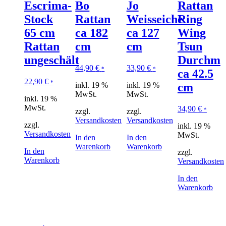
Escrima-
Bo
Jo
Rattan
Stock
Rattan
Weisseiche
Ring
65 cm
ca 182
ca 127
Wing
Rattan
cm
cm
Tsun
ungeschält
Durchm
44,90
€
33,90
€
*
*
ca 42.5
22,90
€
*
inkl. 19 %
inkl. 19 %
cm
MwSt.
MwSt.
inkl. 19 %
MwSt.
34,90
€
*
zzgl.
zzgl.
Versandkosten
Versandkosten
zzgl.
inkl. 19 %
Versandkosten
MwSt.
In den
In den
Warenkorb
Warenkorb
In den
zzgl.
Warenkorb
Versandkosten
In den
Warenkorb