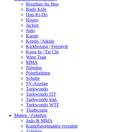
Brazilian Jiu Jitsu
Budo Kids
Hap-Ki-Do
Hosen
Jacken
Judo
Karate
Kendo | Aikido
Kickboxing | Freestyle
Kung fu | Tai Chi
Wing Tsun
MMA
Ninjutsu
Pointfighting
Schuhe
SV-Anzüge
Taekwondo
Taekwondo ITF
Taekwondo trad.
Taekwondo WTF
Thaiboxing
Matten / Zubehör
Judo & MMA
Kampfsportmatten verzahnt
Zubehör