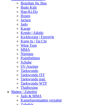
Brazilian Jiu Jitsu
Budo Kids
Hap-Ki-Do
Hosen
Jacken
Judo
Karate
Kendo | Aikido
Kickboxing | Freestyle
Kung fu | Tai Chi
Wing Tsun
MMA
Ninjutsu
Pointfighting
Schuhe
SV-Anzüge
Taekwondo
Taekwondo ITF
Taekwondo trad.
Taekwondo WTF
Thaiboxing
Matten / Zubehör
Judo & MMA
Kampfsportmatten verzahnt
Zubehör