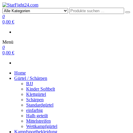
StarFight24.com
Kampfsportartikel
0
0,00 €
Menü
0
0,00 €
Home
Gürtel / Schärpen
BJJ
Kinder Softbelt
Klettgürtel
Schärpen
Standardgürtel
einfarbig
Halb geteilt
Mittelstreifen
Wettkampfgürtel
Kampfsportbekleidung