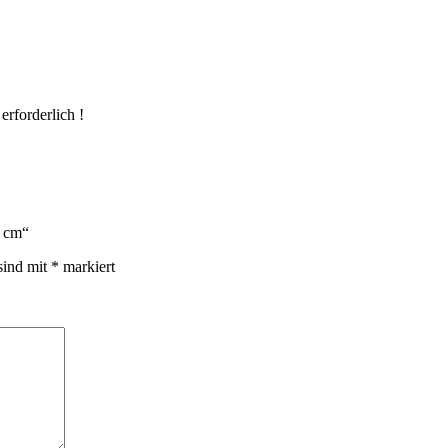
rforderlich !
5 cm“
sind mit
*
markiert