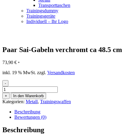
Transporttaschen
Trainingsdummy
Trainingsgeräte
Individuell – Ihr Logo
Paar Sai-Gabeln verchromt ca 48.5 cm
73,90
€
*
inkl. 19 % MwSt.
zzgl.
Versandkosten
-
Paar
Sai-
+
In den Warenkorb
Gabeln
Kategorien:
Metall
,
Trainingswaffen
verchromt
ca
Beschreibung
48.5
Bewertungen (0)
cm
Menge
Beschreibung