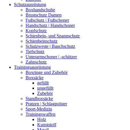
Schutzausrüstung
Boxhandschuhe
Brustschutz Damen
Fußschutz | Fußschoner
Handschutz | Handschoner
Kopfschutz
Schienbein- und Spannschutz
Schienbeinschutz
Schutzweste | Bauchschutz
Tiefschutz
Unterarmschoner | -schützer
Zahnschutz
Trainingsausrüstung
Boxringe und Zubehör
Boxsäcke
gefüllt
ungefüllt
Zubehör
Standboxsäcke
Pratzen | Schlagpolster
Sport-Medizin
Trainingswaffen
Holz
Kunststoff
Metall