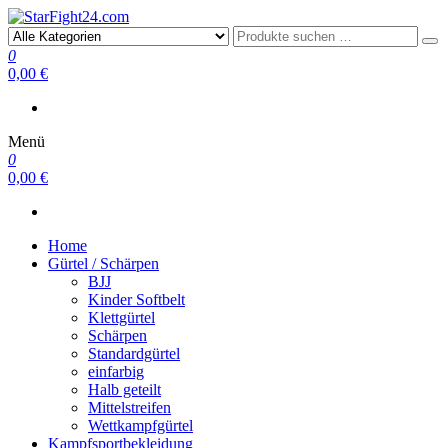
StarFight24.com
Kampfsportartikel
0
0,00 €
Menü
0
0,00 €
Home
Gürtel / Schärpen
BJJ
Kinder Softbelt
Klettgürtel
Schärpen
Standardgürtel
einfarbig
Halb geteilt
Mittelstreifen
Wettkampfgürtel
Kampfsportbekleidung