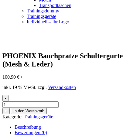
Transporttaschen
Trainingsdummy
Trainingsgeräte
Individuell – Ihr Logo
PHOENIX Bauchpratze Schultergurte
(Mesh & Leder)
100,90
€
*
inkl. 19 % MwSt.
zzgl.
Versandkosten
-
PHOENIX
Bauchpratze
+
In den Warenkorb
Schultergurte
Kategorie:
Trainingsgeräte
(Mesh
&
Beschreibung
Leder)
Bewertungen (0)