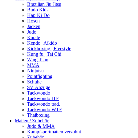
Brazilian Jiu Jitsu
Budo Kids
Hap-Ki-Do
Hosen
Jacken
Judo
Karate
Kendo | Aikido
Kickboxing | Freestyle
Kung fu | Tai Chi
Wing Tsun
MMA
Ninjutsu
Pointfighting
Schuhe
SV-Anzüge
Taekwondo
Taekwondo ITF
Taekwondo trad.
Taekwondo WTF
Thaiboxing
Matten / Zubehör
Judo & MMA
Kampfsportmatten verzahnt
Zubehör