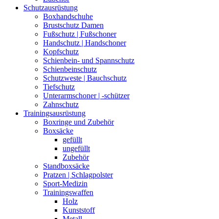
Schutzausrüstung
Boxhandschuhe
Brustschutz Damen
Fußschutz | Fußschoner
Handschutz | Handschoner
Kopfschutz
Schienbein- und Spannschutz
Schienbeinschutz
Schutzweste | Bauchschutz
Tiefschutz
Unterarmschoner | -schützer
Zahnschutz
Trainingsausrüstung
Boxringe und Zubehör
Boxsäcke
gefüllt
ungefüllt
Zubehör
Standboxsäcke
Pratzen | Schlagpolster
Sport-Medizin
Trainingswaffen
Holz
Kunststoff
Metall