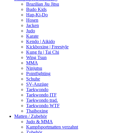
Brazilian Jiu Jitsu
Budo Kids
Hap-Ki-Do
Hosen
Jacken
Judo
Karate
Kendo | Aikido
Kickboxing | Freestyle
Kung fu | Tai Chi
Wing Tsun
MMA
Ninjutsu
Pointfighting
Schuhe
SV-Anzüge
Taekwondo
Taekwondo ITF
Taekwondo trad.
Taekwondo WTF
Thaiboxing
Matten / Zubehör
Judo & MMA
Kampfsportmatten verzahnt
Zubehör