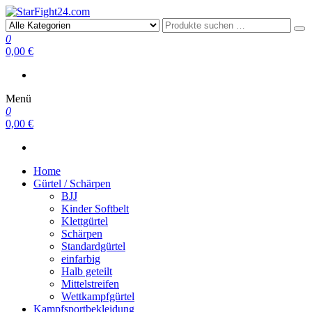
StarFight24.com
Kampfsportartikel
0
0,00 €
Menü
0
0,00 €
Home
Gürtel / Schärpen
BJJ
Kinder Softbelt
Klettgürtel
Schärpen
Standardgürtel
einfarbig
Halb geteilt
Mittelstreifen
Wettkampfgürtel
Kampfsportbekleidung