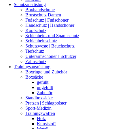
Schutzausrüstung
Boxhandschuhe
Brustschutz Damen
Fußschutz | Fußschoner
Handschutz | Handschoner
Kopfschutz
Schienbein- und Spannschutz
Schienbeinschutz
Schutzweste | Bauchschutz
Tiefschutz
Unterarmschoner | -schützer
Zahnschutz
Trainingsausrüstung
Boxringe und Zubehör
Boxsäcke
gefüllt
ungefüllt
Zubehör
Standboxsäcke
Pratzen | Schlagpolster
Sport-Medizin
Trainingswaffen
Holz
Kunststoff
Metall