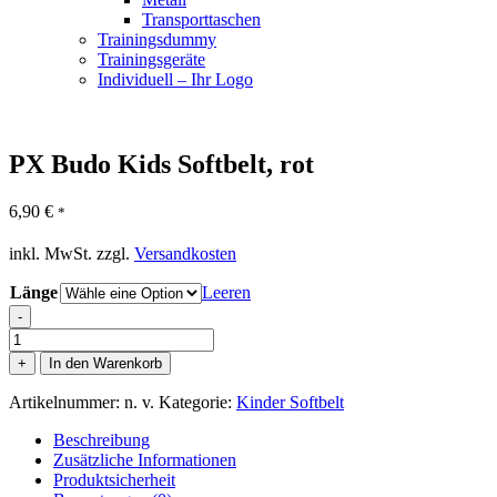
Transporttaschen
Trainingsdummy
Trainingsgeräte
Individuell – Ihr Logo
PX Budo Kids Softbelt, rot
6,90
€
*
inkl. MwSt.
zzgl.
Versandkosten
Länge
Leeren
-
PX
Budo
+
In den Warenkorb
Kids
Softbelt,
Artikelnummer:
n. v.
Kategorie:
Kinder Softbelt
rot
Menge
Beschreibung
Zusätzliche Informationen
Produktsicherheit