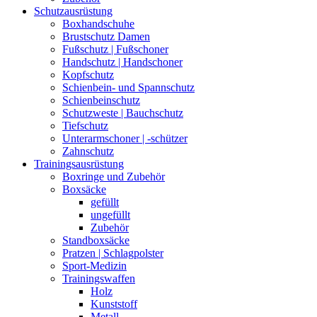
Schutzausrüstung
Boxhandschuhe
Brustschutz Damen
Fußschutz | Fußschoner
Handschutz | Handschoner
Kopfschutz
Schienbein- und Spannschutz
Schienbeinschutz
Schutzweste | Bauchschutz
Tiefschutz
Unterarmschoner | -schützer
Zahnschutz
Trainingsausrüstung
Boxringe und Zubehör
Boxsäcke
gefüllt
ungefüllt
Zubehör
Standboxsäcke
Pratzen | Schlagpolster
Sport-Medizin
Trainingswaffen
Holz
Kunststoff
Metall