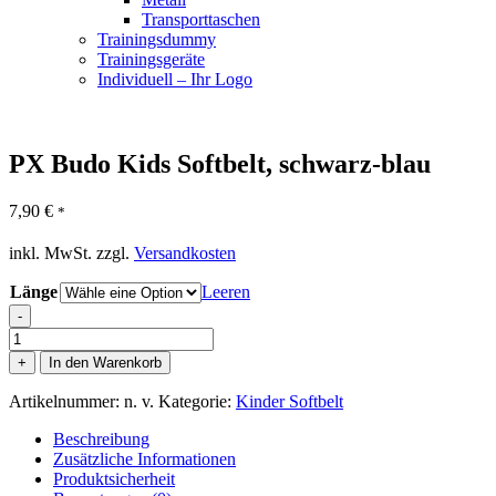
Transporttaschen
Trainingsdummy
Trainingsgeräte
Individuell – Ihr Logo
PX Budo Kids Softbelt, schwarz-blau
7,90
€
*
inkl. MwSt.
zzgl.
Versandkosten
Länge
Leeren
-
PX
Budo
+
In den Warenkorb
Kids
Softbelt,
Artikelnummer:
n. v.
Kategorie:
Kinder Softbelt
schwarz-
blau
Beschreibung
Menge
Zusätzliche Informationen
Produktsicherheit