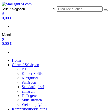
StarFight24.com
Kampfsportartikel
0
0,00 €
Menü
0
0,00 €
Home
Gürtel / Schärpen
BJJ
Kinder Softbelt
Klettgürtel
Schärpen
Standardgürtel
einfarbig
Halb geteilt
Mittelstreifen
Wettkampfgürtel
Kampfsportbekleidung