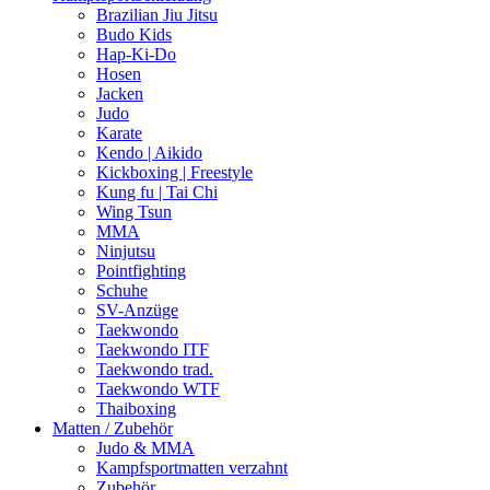
Brazilian Jiu Jitsu
Budo Kids
Hap-Ki-Do
Hosen
Jacken
Judo
Karate
Kendo | Aikido
Kickboxing | Freestyle
Kung fu | Tai Chi
Wing Tsun
MMA
Ninjutsu
Pointfighting
Schuhe
SV-Anzüge
Taekwondo
Taekwondo ITF
Taekwondo trad.
Taekwondo WTF
Thaiboxing
Matten / Zubehör
Judo & MMA
Kampfsportmatten verzahnt
Zubehör