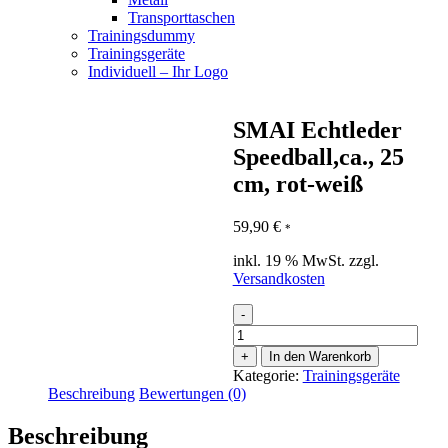
Transporttaschen
Trainingsdummy
Trainingsgeräte
Individuell – Ihr Logo
SMAI Echtleder
Speedball,ca., 25
cm, rot-weiß
59,90
€
*
inkl. 19 % MwSt.
zzgl.
Versandkosten
-
SMAI
Echtleder
+
In den Warenkorb
Speedball,ca.,
Kategorie:
Trainingsgeräte
25
Beschreibung
Bewertungen (0)
cm,
rot-
Beschreibung
weiß