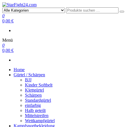
StarFight24.com
Kampfsportartikel
0
0,00 €
Menü
0
0,00 €
Home
Gürtel / Schärpen
BJJ
Kinder Softbelt
Klettgürtel
Schärpen
Standardgürtel
einfarbig
Halb geteilt
Mittelstreifen
Wettkampfgürtel
Kampfsportbekleidung