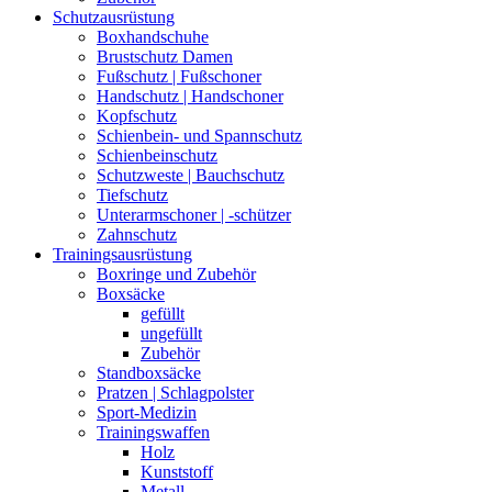
Schutzausrüstung
Boxhandschuhe
Brustschutz Damen
Fußschutz | Fußschoner
Handschutz | Handschoner
Kopfschutz
Schienbein- und Spannschutz
Schienbeinschutz
Schutzweste | Bauchschutz
Tiefschutz
Unterarmschoner | -schützer
Zahnschutz
Trainingsausrüstung
Boxringe und Zubehör
Boxsäcke
gefüllt
ungefüllt
Zubehör
Standboxsäcke
Pratzen | Schlagpolster
Sport-Medizin
Trainingswaffen
Holz
Kunststoff
Metall