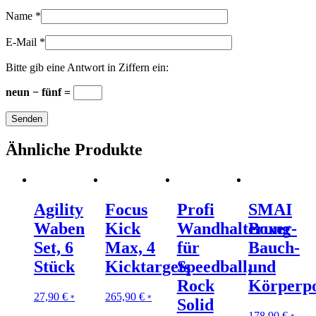
Name
*
E-Mail
*
Bitte gib eine Antwort in Ziffern ein:
neun − fünf =
Ähnliche Produkte
Agility
Focus
Profi
SMAI
Waben
Kick
Wandhalterung
Boxer-
Set, 6
Max, 4
für
Bauch-
Stück
Kicktargets
Speedball,
und
Rock
Körperpo
27,90
€
265,90
€
*
*
Solid
178,90
€