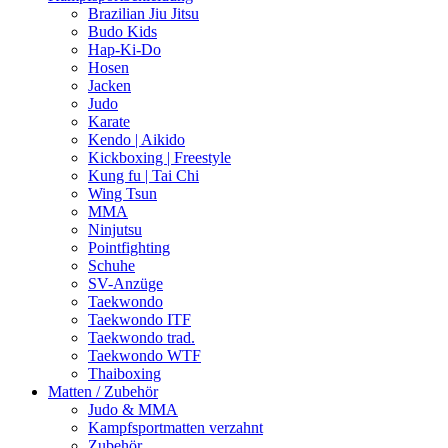
Brazilian Jiu Jitsu
Budo Kids
Hap-Ki-Do
Hosen
Jacken
Judo
Karate
Kendo | Aikido
Kickboxing | Freestyle
Kung fu | Tai Chi
Wing Tsun
MMA
Ninjutsu
Pointfighting
Schuhe
SV-Anzüge
Taekwondo
Taekwondo ITF
Taekwondo trad.
Taekwondo WTF
Thaiboxing
Matten / Zubehör
Judo & MMA
Kampfsportmatten verzahnt
Zubehör