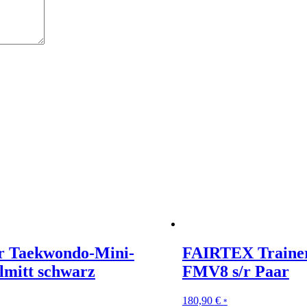
r Taekwondo-Mini-
FAIRTEX Traine
lmitt schwarz
FMV8 s/r Paar
180,90
€
*