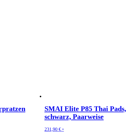
rpratzen
SMAI Elite P85 Thai Pads,
schwarz, Paarweise
231,90
€
*