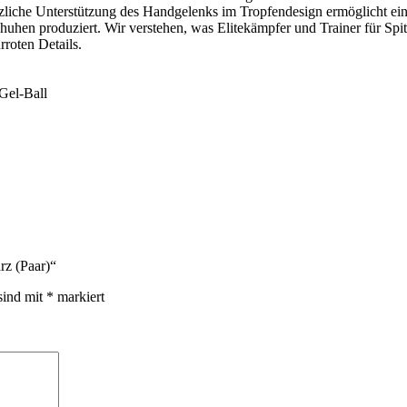
zliche Unterstützung des Handgelenks im Tropfendesign ermöglicht e
en produziert. Wir verstehen, was Elitekämpfer und Trainer für Spitz
roten Details.
Gel-Ball
rz (Paar)“
sind mit
*
markiert