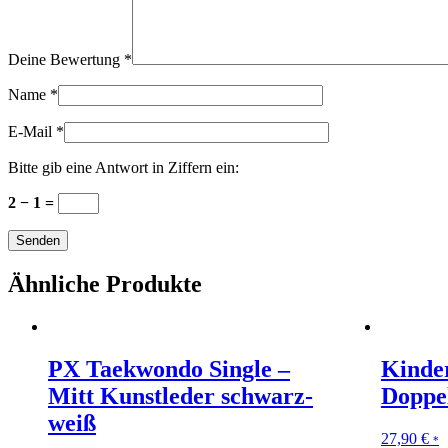
Deine Bewertung
*
Name
*
E-Mail
*
Bitte gib eine Antwort in Ziffern ein:
2 − 1 =
Ähnliche Produkte
PX Taekwondo Single –
Kinde
Mitt Kunstleder schwarz-
Doppe
weiß
27,90
€
*