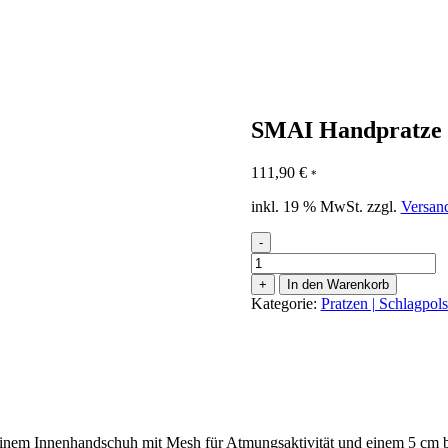
SMAI Handpratze E
111,90
€
*
inkl. 19 % MwSt.
zzgl.
Versan
-
SMAI
Handpratze
+
In den Warenkorb
Elite
Kategorie:
Pratzen | Schlagpols
P85
schwarz
(Paar)
Menge
inem Innenhandschuh mit Mesh für Atmungsaktivität und einem 5 cm bre