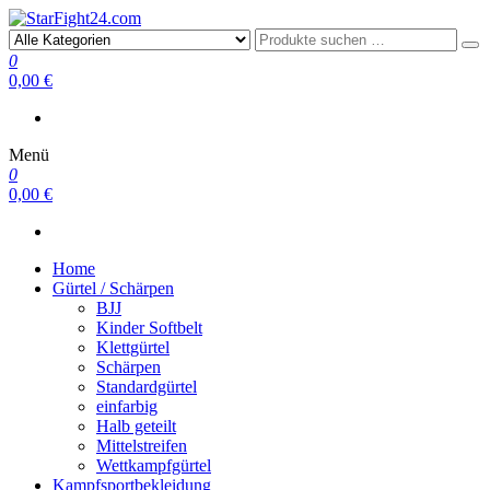
StarFight24.com
Kampfsportartikel
0
0,00 €
Menü
0
0,00 €
Home
Gürtel / Schärpen
BJJ
Kinder Softbelt
Klettgürtel
Schärpen
Standardgürtel
einfarbig
Halb geteilt
Mittelstreifen
Wettkampfgürtel
Kampfsportbekleidung