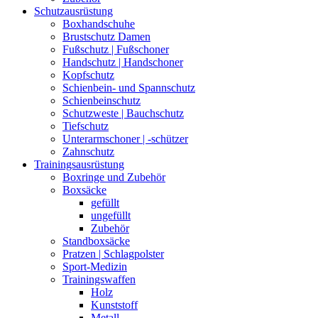
Schutzausrüstung
Boxhandschuhe
Brustschutz Damen
Fußschutz | Fußschoner
Handschutz | Handschoner
Kopfschutz
Schienbein- und Spannschutz
Schienbeinschutz
Schutzweste | Bauchschutz
Tiefschutz
Unterarmschoner | -schützer
Zahnschutz
Trainingsausrüstung
Boxringe und Zubehör
Boxsäcke
gefüllt
ungefüllt
Zubehör
Standboxsäcke
Pratzen | Schlagpolster
Sport-Medizin
Trainingswaffen
Holz
Kunststoff
Metall