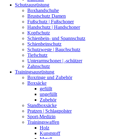
Schutzausrüstung
Boxhandschuhe
Brustschutz Damen
Fußschutz | Fußschoner
Handschutz | Handschoner
Kopfschutz
Schienbein- und Spannschutz
Schienbeinschutz
Schutzweste | Bauchschutz
Tiefschutz
Unterarmschoner | -schützer
Zahnschutz
Trainingsausrüstung
Boxringe und Zubehör
Boxsäcke
gefüllt
ungefüllt
Zubehör
Standboxsäcke
Pratzen | Schlagpolster
Sport-Medizin
Trainingswaffen
Holz
Kunststoff
Metall