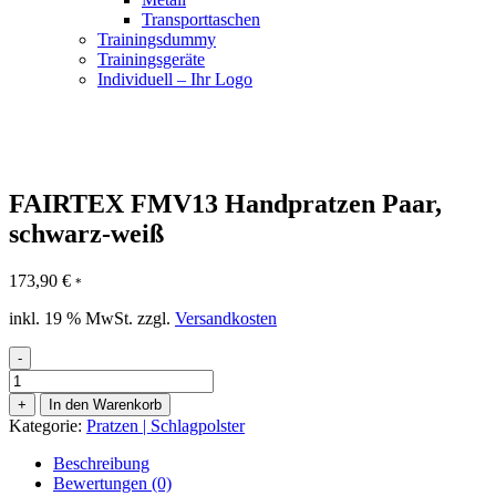
Transporttaschen
Trainingsdummy
Trainingsgeräte
Individuell – Ihr Logo
FAIRTEX FMV13 Handpratzen Paar,
schwarz-weiß
173,90
€
*
inkl. 19 % MwSt.
zzgl.
Versandkosten
-
FAIRTEX
FMV13
+
In den Warenkorb
Handpratzen
Kategorie:
Pratzen | Schlagpolster
Paar,
schwarz-
Beschreibung
weiß
Bewertungen (0)