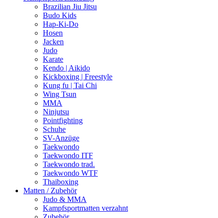
Brazilian Jiu Jitsu
Budo Kids
Hap-Ki-Do
Hosen
Jacken
Judo
Karate
Kendo | Aikido
Kickboxing | Freestyle
Kung fu | Tai Chi
Wing Tsun
MMA
Ninjutsu
Pointfighting
Schuhe
SV-Anzüge
Taekwondo
Taekwondo ITF
Taekwondo trad.
Taekwondo WTF
Thaiboxing
Matten / Zubehör
Judo & MMA
Kampfsportmatten verzahnt
Zubehör