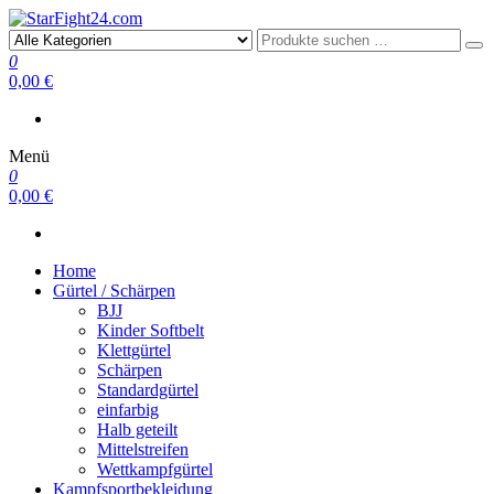
StarFight24.com
Kampfsportartikel
0
0,00 €
Menü
0
0,00 €
Home
Gürtel / Schärpen
BJJ
Kinder Softbelt
Klettgürtel
Schärpen
Standardgürtel
einfarbig
Halb geteilt
Mittelstreifen
Wettkampfgürtel
Kampfsportbekleidung