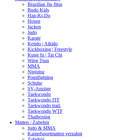
Brazilian Jiu Jitsu
Budo Kids
Hap-Ki-Do
Hosen
Jacken
Judo
Karate
Kendo | Aikido
Kickboxing | Freestyle
Kung fu | Tai Chi
Wing Tsun
MMA
Ninjutsu
Pointfighting
Schuhe
SV-Anzüge
Taekwondo
Taekwondo ITF
Taekwondo trad.
Taekwondo WTF
Thaiboxing
Matten / Zubehör
Judo & MMA
Kampfsportmatten verzahnt
Zubehör