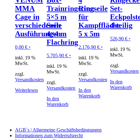
VENUM
Box-
4
Ringecke
MMA
Trainringsring
Ringseile
Set-
Cage in
5×5 m
für
Eckpolst
verschiedenen
Seile
Kampffläche
4-teilig
Ausführungen
4×4 m
5 x 5m
526,90
€
*
Flachring
0,00
€
2.176,90
€
*
*
inkl. 19 %
MwSt.
5.705,90
€
*
inkl. 19 %
inkl. 19 %
MwSt.
MwSt.
zzgl.
inkl. 19 %
Versandkosten
MwSt.
zzgl.
zzgl.
Versandkosten
Versandkosten
In den
zzgl.
Warenkorb
Versandkosten
Weiterlesen
In den
Warenkorb
In den
Warenkorb
AGB´s | Allgemeine Geschäftsbedingungen
Informationen zum Widerrufsrecht