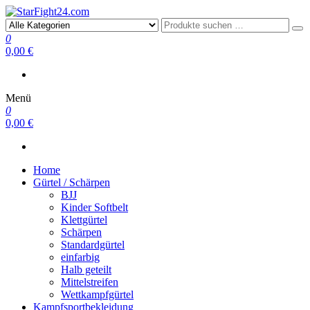
StarFight24.com
Kampfsportartikel
0
0,00 €
Menü
0
0,00 €
Home
Gürtel / Schärpen
BJJ
Kinder Softbelt
Klettgürtel
Schärpen
Standardgürtel
einfarbig
Halb geteilt
Mittelstreifen
Wettkampfgürtel
Kampfsportbekleidung