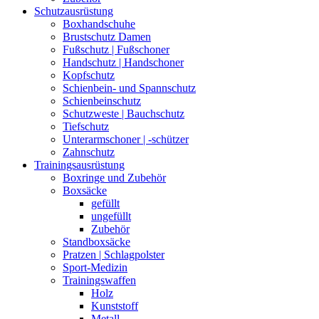
Schutzausrüstung
Boxhandschuhe
Brustschutz Damen
Fußschutz | Fußschoner
Handschutz | Handschoner
Kopfschutz
Schienbein- und Spannschutz
Schienbeinschutz
Schutzweste | Bauchschutz
Tiefschutz
Unterarmschoner | -schützer
Zahnschutz
Trainingsausrüstung
Boxringe und Zubehör
Boxsäcke
gefüllt
ungefüllt
Zubehör
Standboxsäcke
Pratzen | Schlagpolster
Sport-Medizin
Trainingswaffen
Holz
Kunststoff
Metall