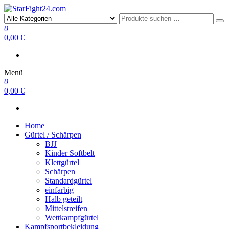
StarFight24.com
Kampfsportartikel
0
0,00 €
Menü
0
0,00 €
Home
Gürtel / Schärpen
BJJ
Kinder Softbelt
Klettgürtel
Schärpen
Standardgürtel
einfarbig
Halb geteilt
Mittelstreifen
Wettkampfgürtel
Kampfsportbekleidung