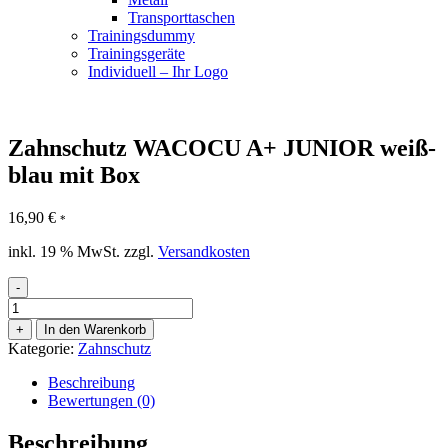
Transporttaschen
Trainingsdummy
Trainingsgeräte
Individuell – Ihr Logo
Zahnschutz WACOCU A+ JUNIOR weiß-
blau mit Box
16,90
€
*
inkl. 19 % MwSt.
zzgl.
Versandkosten
-
Zahnschutz
WACOCU
+
In den Warenkorb
A+
Kategorie:
Zahnschutz
JUNIOR
weiß-
Beschreibung
blau
Bewertungen (0)
mit
Box
Beschreibung