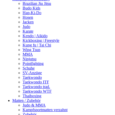
Brazilian Jiu Jitsu
Budo Kids
Hap-Ki-Do
Hosen
Jacken
Judo
Karate
Kendo | Aikido
Kickboxing | Freestyle
Kung fu | Tai Chi
Wing Tsun
MMA
Ninjutsu
Pointfighting
Schuhe
SV-Anzüge
Taekwondo
Taekwondo ITF
Taekwondo trad.
Taekwondo WTF
Thaiboxing
Matten / Zubehör
Judo & MMA
Kampfsportmatten verzahnt
Zubehör