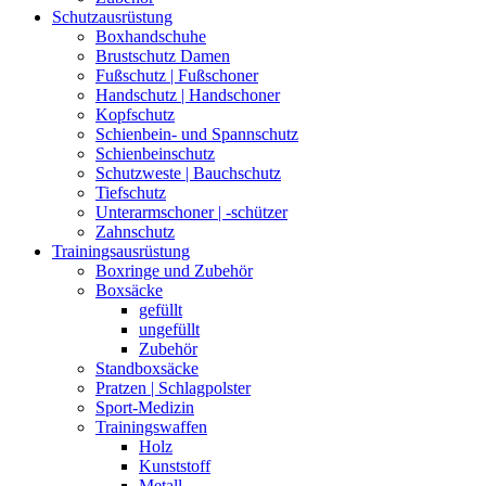
Schutzausrüstung
Boxhandschuhe
Brustschutz Damen
Fußschutz | Fußschoner
Handschutz | Handschoner
Kopfschutz
Schienbein- und Spannschutz
Schienbeinschutz
Schutzweste | Bauchschutz
Tiefschutz
Unterarmschoner | -schützer
Zahnschutz
Trainingsausrüstung
Boxringe und Zubehör
Boxsäcke
gefüllt
ungefüllt
Zubehör
Standboxsäcke
Pratzen | Schlagpolster
Sport-Medizin
Trainingswaffen
Holz
Kunststoff
Metall