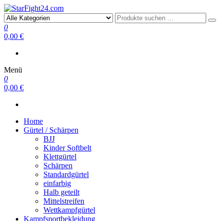
StarFight24.com
Kampfsportartikel
0
0,00 €
Menü
0
0,00 €
Home
Gürtel / Schärpen
BJJ
Kinder Softbelt
Klettgürtel
Schärpen
Standardgürtel
einfarbig
Halb geteilt
Mittelstreifen
Wettkampfgürtel
Kampfsportbekleidung