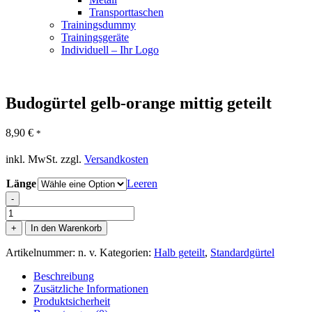
Transporttaschen
Trainingsdummy
Trainingsgeräte
Individuell – Ihr Logo
Budogürtel gelb-orange mittig geteilt
8,90
€
*
inkl. MwSt.
zzgl.
Versandkosten
Länge
Leeren
-
Budogürtel
gelb-
+
In den Warenkorb
orange
mittig
Artikelnummer:
n. v.
Kategorien:
Halb geteilt
,
Standardgürtel
geteilt
Menge
Beschreibung
Zusätzliche Informationen
Produktsicherheit