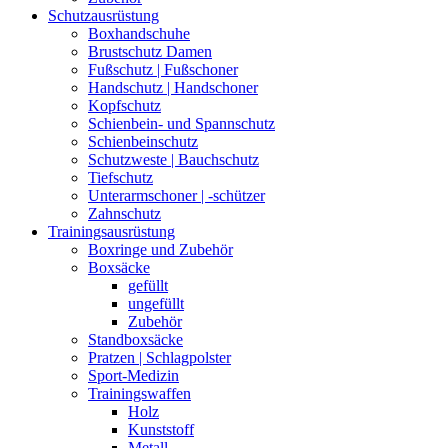
Schutzausrüstung
Boxhandschuhe
Brustschutz Damen
Fußschutz | Fußschoner
Handschutz | Handschoner
Kopfschutz
Schienbein- und Spannschutz
Schienbeinschutz
Schutzweste | Bauchschutz
Tiefschutz
Unterarmschoner | -schützer
Zahnschutz
Trainingsausrüstung
Boxringe und Zubehör
Boxsäcke
gefüllt
ungefüllt
Zubehör
Standboxsäcke
Pratzen | Schlagpolster
Sport-Medizin
Trainingswaffen
Holz
Kunststoff
Metall