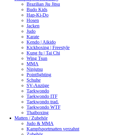
Brazilian Jiu Jitsu
Budo Kids
Hap-Ki-Do
Hosen
Jacken
Judo
Karate
Kendo | Aikido
Kickboxing | Freestyle
Kung fu | Tai Chi
Wing Tsun
MMA
Ninjutsu
Pointfighting
Schuhe
SV-Anzüge
Taekwondo
Taekwondo ITF
Taekwondo trad.
Taekwondo WTF
Thaiboxing
Matten / Zubehör
Judo & MMA
Kampfsportmatten verzahnt
Zubehör