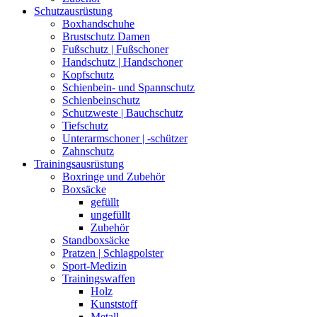
Schutzausrüstung
Boxhandschuhe
Brustschutz Damen
Fußschutz | Fußschoner
Handschutz | Handschoner
Kopfschutz
Schienbein- und Spannschutz
Schienbeinschutz
Schutzweste | Bauchschutz
Tiefschutz
Unterarmschoner | -schützer
Zahnschutz
Trainingsausrüstung
Boxringe und Zubehör
Boxsäcke
gefüllt
ungefüllt
Zubehör
Standboxsäcke
Pratzen | Schlagpolster
Sport-Medizin
Trainingswaffen
Holz
Kunststoff
Metall