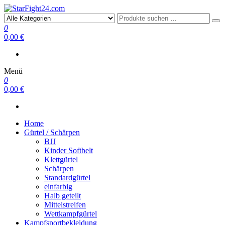
StarFight24.com
Kampfsportartikel
0
0,00 €
Menü
0
0,00 €
Home
Gürtel / Schärpen
BJJ
Kinder Softbelt
Klettgürtel
Schärpen
Standardgürtel
einfarbig
Halb geteilt
Mittelstreifen
Wettkampfgürtel
Kampfsportbekleidung