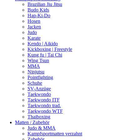
Brazilian Jiu Jitsu
Budo Kids
Hap-Ki-Do
Hosen
Jacken
Judo
Karate
Kendo | Aikido
Kickboxing | Freestyle
Kung fu | Tai Chi
Wing Tsun
MMA
Ninjutsu
Pointfighting
Schuhe
SV-Anzüge
Taekwondo
Taekwondo ITF
Taekwondo trad.
Taekwondo WTF
Thaiboxing
Matten / Zubehör
Judo & MMA
Kampfsportmatten verzahnt
Zubehör