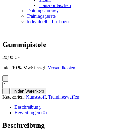
Transporttaschen
Trainingsdummy
Trainingsgeräte
Individuell – Ihr Logo
Gummipistole
20,90
€
*
inkl. 19 % MwSt.
zzgl.
Versandkosten
-
Gummipistole
Menge
+
In den Warenkorb
Kategorien:
Kunststoff
,
Trainingswaffen
Beschreibung
Bewertungen (0)
Beschreibung